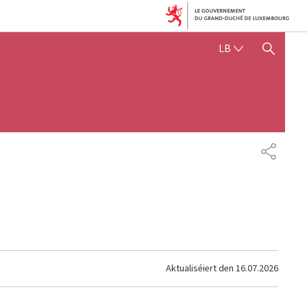
LËTZEBUERGE
LB
SHOW HIDE SEARCH
SHARE
Aktualiséiert den
16.07.2026