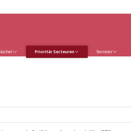
Bei den Haaptmenü goen
Bei den Inhalt goen
ERÄICHER
PRIORITÄR SECTEUREN
SERVICER
räicher
Prioritär Secteuren
Servicer
n