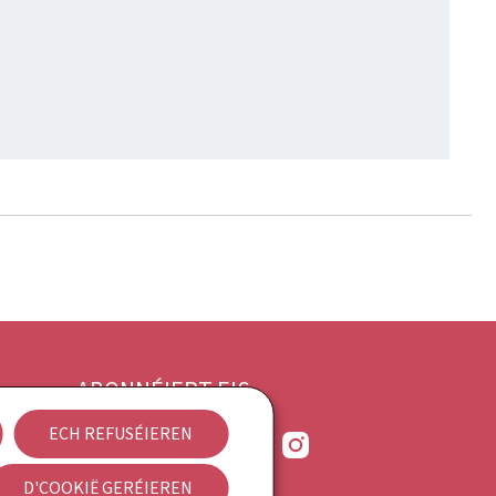
ABONNÉIERT EIS
ECH REFUSÉIEREN
Bluesky
Facebook
LinkedIn
RSS
Instagram
D'COOKIË GERÉIEREN