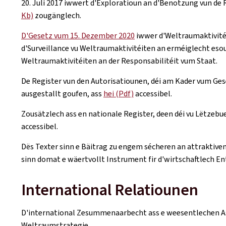
20. Juli 2017 iwwert d'Exploratioun an d'Benotzung vun d
Kb)
zougänglech.
D'Gesetz vum 15. Dezember 2020
iwwer d'Weltraumaktivitéi
d'Surveillance vu Weltraumaktivitéiten an erméiglecht e
Weltraumaktivitéiten an der Responsabilitéit vum Staat.
De Register vun den Autorisatiounen, déi am Kader vum Ge
ausgestallt goufen, ass
hei (Pdf)
accessibel.
Zousätzlech ass en nationale Register, deen déi vu Lëtzeb
accessibel.
Dës Texter sinn e Bäitrag zu engem sécheren an attraktiven 
sinn domat e wäertvollt Instrument fir d'wirtschaftlech 
International Relatiounen
D'international Zesummenaarbecht ass e weesentlechen A
Weltraumstrategie.