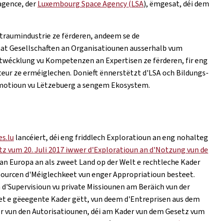
agence, der
Luxembourg Space Agency (LSA
), ëmgesat, déi dem
ltraumindustrie ze fërderen, andeem se de
at Gesellschaften an Organisatiounen ausserhalb vum
ntwécklung vu Kompetenzen an Expertisen ze fërderen, fir eng
ur ze erméiglechen. Donieft ënnerstëtzt d'LSA och Bildungs-
romotioun vu Lëtzebuerg a sengem Ekosystem.
s.lu
lancéiert, déi eng friddlech Exploratioun an eng nohalteg
tz vum 20. Juli 2017 iwwer d'Exploratioun an d'Notzung vun de
an Europa an als zweet Land op der Welt e rechtleche Kader
sourcen d'Méiglechkeet vun enger Appropriatioun besteet.
d'Supervisioun vu private Missiounen am Beräich vun der
t e gëeegente Kader gëtt, vun deem d'Entreprisen aus dem
ter vun den Autorisatiounen, déi am Kader vun dem Gesetz vum