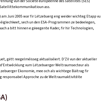
rënnung vun der
Société européenne des satellites (SES)
 Satellittekommunikatioun ass.
 am Juni 2005 war fir Lëtzebuerg eng weider wichteg Etapp vu
'Méiglechkeet, sech un den ESA-Programmen ze bedeelegen,
ch a bitt hinnen e gëeegente Kader, fir hir Technologien,
et, gëtt reegelméisseg aktualiséiert. D'Zil vun der aktueller
fir d'Entwécklung vum Lëtzebuerger Weltraumsecteur als
Lëtzebuerger Ekonomie, mee och als wichtege Bäitrag fir
ng responsabel Approche zu de Weltraumaktivitéite
SA)