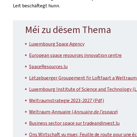
Leit beschäftegt hunn.
Méi zu dësem Thema
Luxembourg Space Agency
European space resources innovation centre
SpaceResources.lu
Lëtzebuerger Groupement fir Loftfaart a Weltraum
Luxembourg Institute of Science and Technology (L
Weltraumstrategie 2023-2027 (Pdf)
Weltraum-Annuaire (
Annuaire de l'espace
)
Business sector space sur tradeandinvest.lu
Ons Wirtschaft vu muer, Feuille de route pour une 