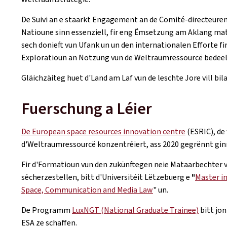
De Suivi an e staarkt Engagement an de Comité-directeure
Natioune sinn essenziell, fir eng Ëmsetzung am Aklang ma
sech donieft vun Ufank un un den internationalen Efforte fi
Exploratioun an Notzung vun de Weltraumressourcë bedeel
Gläichzäiteg huet d'Land am Laf vun de leschte Jore vill bil
Fuerschung a Léier
De European space resources innovation centre
(ESRIC), de
d'Weltraumressourcë konzentréiert, ass 2020 gegrënnt gin
Fir d'Formatioun vun den zukünftegen neie Mataarbechter
sécherzestellen, bitt d'Universitéit Lëtzebuerg e
"
Master i
Space, Communication and Media Law
" un.
De Programm
LuxNGT (National Graduate Trainee)
bitt jo
ESA ze schaffen.