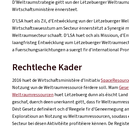
D'Weltraumstrategie gëtt vun der Lëtzebuerger Weltraum
Wirtschaftsministère ënnersteet.
D'LSA huet als Zil, d'Entwécklung vun der Lëtzebuerger We
Wirtschaftswuesstum am Secteur ënnerstëtzt a Synergië m
Weltraumsecteur schaaft. D'LSA huet och als Missioun, d'E
laangfristeg Entwécklung vum Lëtzebuerger Weltraumsecte
a Fuerschungsariichtungen a suergt fir d'international P
Rechtleche Kader
2016 huet de Wirtschaftsministère d’Initiativ
SpaceResource
Notzung vun de Weltraumressourcë fërdere soll
.
Mam
Gese
Weltraumressourcen
huet Lëtzebuerg dunn als éischt Land 
geschaf, duerch deen unerkannt gëtt, dass fir Weltraumres
Dëst Gesetz definéiert och d'Reegele fir d'Geneemegung an 
Exploratioun an Notzung vu Weltraumressourcen, soudass e
Secteur bei dësen Aktivitéite profitéiere kënnen. De Regis