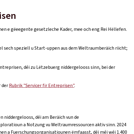
isen
en e gëeegente gesetzleche Kader, mee och eng Rei Hëllefen.
el sech speziell u Start-uppen aus dem Weltraumberäich riicht;
ntreprisen, déi zu Lëtzebuerg niddergelooss sinn, bei der
r der
Rubrik "Servicer fir Entreprisen"
.
n niddergelooss, déi am Beräich vun de
loratioun a Notzung vu Weltraumressourcen aktiv sinn. 2024
men a Fuerschungsorganisatiounen ëmfaasst,
déi méi wéi 1.400