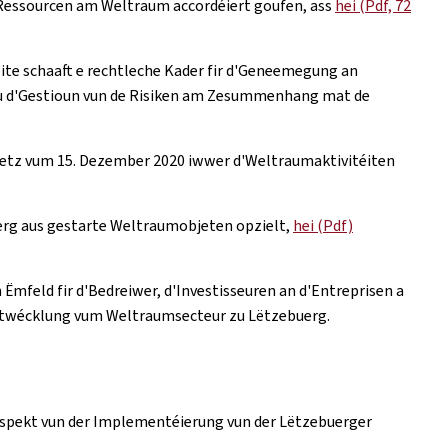
e Ressourcen am Weltraum accordéiert goufen, ass
hei (Pdf, 72
te schaaft e rechtleche Kader fir d'Geneemegung an
sou d'Gestioun vun de Risiken am Zesummenhang mat de
setz vum 15. Dezember 2020 iwwer d'Weltraumaktivitéiten
uerg aus gestarte Weltraumobjeten opzielt,
hei (Pdf)
Ëmfeld fir d'Bedreiwer, d'Investisseuren an d'Entreprisen a
Entwécklung vum Weltraumsecteur zu Lëtzebuerg.
spekt vun der Implementéierung vun der Lëtzebuerger