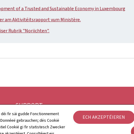
lopment of a Trusted and Sustainable Economy in Luxembourg
oer am Aktivitéitsrapport vum Ministère.
iser Rubrik "Noriichten".
SUPPORT
 déi fir säi gudde Fonctionnement
ECH AKZEPTÉIEREN
Kontakt
h Donnéeë gebrauchen; dës Cookië
Rechtlech Aspekter
tiel Cookië gi fir statistesch Zwecker
Sitemap
 se akzeptéiert. Consultéiert eis