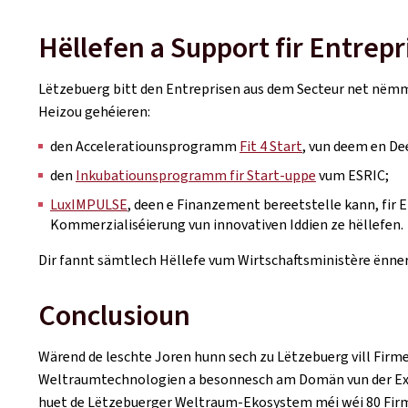
Hëllefen a Support fir Entrepr
Lëtzebuerg bitt den Entreprisen aus dem Secteur net nëmm
Heizou gehéieren:
den Acceleratiounsprogramm
Fit 4 Start
, vun deem en De
den
Inkubatiounsprogramm fir Start-uppe
vum ESRIC;
LuxIMPULSE
, deen e Finanzement bereetstelle kann, fir E
Kommerzialiséierung vun innovativen Iddien ze hëllefen.
Dir fannt sämtlech Hëllefe vum Wirtschaftsministère ënne
Conclusioun
Wärend de leschte Joren hunn sech zu Lëtzebuerg vill Firme
Weltraumtechnologien a besonnesch am Domän vun der Exp
huet de Lëtzebuerger Weltraum-Ekosystem méi wéi 80 Fir