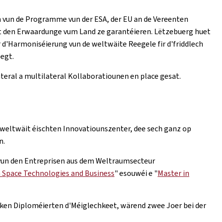
n vun de Programme vun der ESA, der EU an de Vereenten
t den Erwaardunge vum Land ze garantéieren. Lëtzebuerg huet
r d'Harmoniséierung vun de weltwäite Reegele fir d'friddlech
egt.
ateral a multilateral Kollaboratiounen en place gesat.
 weltwäit éischten Innovatiounszenter, dee sech ganz op
n.
 vun den Entreprisen aus dem Weltraumsecteur
n Space Technologies and Business
" esouwéi e "
Master in
nken Diploméierten d'Méiglechkeet, wärend zwee Joer bei der