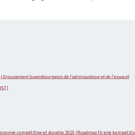
 (
Groupement luxembourgeois de l'aéronautique et de l'espace
)
IST)
économie compétitive et durable 2025 (Roadmap fir eng kompetiti