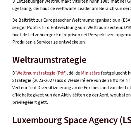
D'Lëtzebuerger Weltraumaktivitéiten hunn 1985 mat der G
ugefaang, déi haut de weltwäite Leader am Beräich vun der
De Bäitrëtt zur Europäescher Weltraumorganisatioun (ESA)
senger Politik fir d'Entwécklung vum Weltraumsecteur. D
huet de Lëtzebuerger Entreprisen nei Perspektiven opgemaa
Produiten a Servicer ze entwéckelen.
Weltraumstrategie
D'
Weltraumstrategie (Pdf)
, déi de
Ministère
festgeluecht hu
Strategie (2023-2027) ass d'Weiderféiere vun den Efforte 
Vecteur fir d'Diversifizéierung an de Fortbestand vun der 
d'Nohaltegkeet vun den Aktivitéiten op der Äerd, woubäi e
privilegéiert gëtt.
Luxembourg Space Agency (L