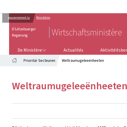
gouvernement.lu
Ministèren
D’Lëtzebuerger
Wirtschaftsministère
Regierung
DE MINISTÈRE
AKTIVITÉITSB
De Ministère
Actualités
Aktivitéitsbe
Prioritär Secteuren
Weltraumugeleeënheeten
Startsäit
Weltraumugeleeënheete