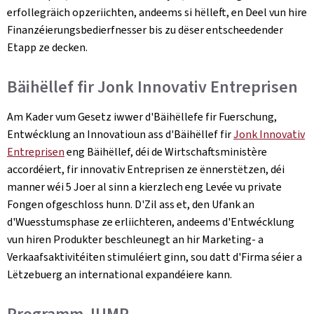
erfollegräich opzeriichten, andeems si hëlleft, en Deel vun hire
Finanzéierungsbedierfnesser bis zu dëser entscheedender
Etapp ze decken.
Bäihëllef fir Jonk Innovativ Entreprisen
Am Kader vum Gesetz iwwer d'Bäihëllefe fir Fuerschung,
Entwécklung an Innovatioun ass d'Bäihëllef fir
Jonk Innovativ
Entreprisen
eng Bäihëllef, déi de Wirtschaftsministère
accordéiert, fir innovativ Entreprisen ze ënnerstëtzen, déi
manner wéi 5 Joer al sinn a kierzlech eng Levée vu private
Fongen ofgeschloss hunn. D'Zil ass et, den Ufank an
d'Wuesstumsphase ze erliichteren, andeems d'Entwécklung
vun hiren Produkter beschleunegt an hir Marketing- a
Verkaafsaktivitéiten stimuléiert ginn, sou datt d'Firma séier a
Lëtzebuerg an international expandéiere kann.
Programm JUMP