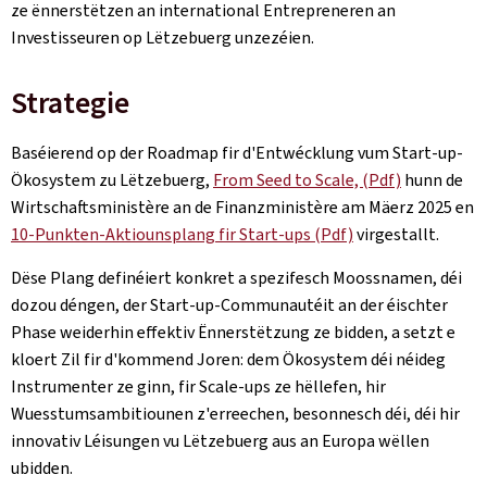
ze ënnerstëtzen an international Entrepreneren an
Investisseuren op Lëtzebuerg unzezéien.
Strategie
Baséierend op der Roadmap fir d'Entwécklung vum Start-up-
Ökosystem zu Lëtzebuerg,
From Seed to Scale, (Pdf)
hunn de
Wirtschaftsministère an de Finanzministère am Mäerz 2025 en
10-Punkten-Aktiounsplang fir Start-ups (Pdf)
virgestallt.
Dëse Plang definéiert konkret a spezifesch Moossnamen, déi
dozou déngen, der Start-up-Communautéit an der éischter
Phase weiderhin effektiv Ënnerstëtzung ze bidden, a setzt e
kloert Zil fir d'kommend Joren: dem Ökosystem déi néideg
Instrumenter ze ginn, fir Scale-ups ze hëllefen, hir
Wuesstumsambitiounen z'erreechen, besonnesch déi, déi hir
innovativ Léisungen vu Lëtzebuerg aus an Europa wëllen
ubidden.