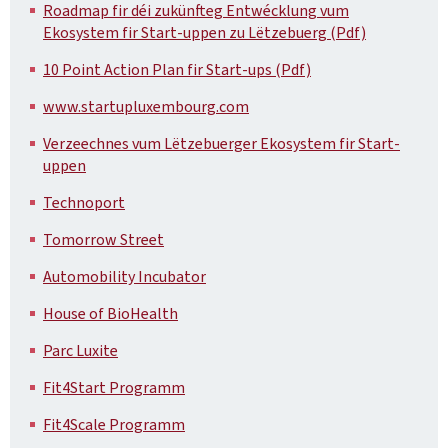
Roadmap fir déi zukünfteg Entwécklung vum
Ekosystem fir Start-uppen zu Lëtzebuerg (Pdf)
10 Point Action Plan fir Start-ups (Pdf)
www.startupluxembourg.com
Verzeechnes vum Lëtzebuerger Ekosystem fir Start-
uppen
Technoport
Tomorrow Street
Automobility Incubator
House of BioHealth
Parc Luxite
Fit4Start Programm
Fit4Scale Programm