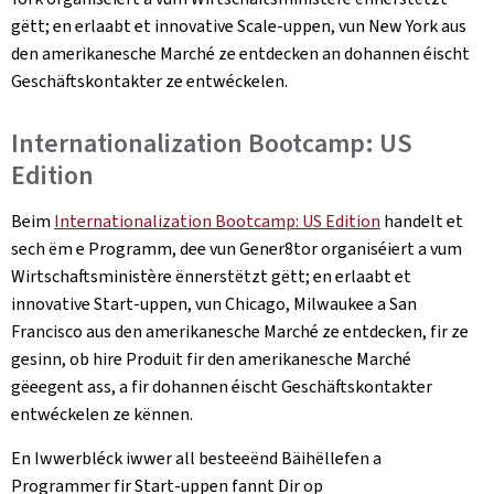
gëtt; en erlaabt et innovative Scale-uppen, vun New York aus
den amerikanesche Marché ze entdecken an dohannen éischt
Geschäftskontakter ze entwéckelen.
Internationalization Bootcamp: US
Edition
Beim
Internationalization Bootcamp: US Edition
handelt et
sech ëm e Programm, dee vun Gener8tor organiséiert a vum
Wirtschaftsministère ënnerstëtzt gëtt; en erlaabt et
innovative Start-uppen, vun Chicago, Milwaukee a San
Francisco aus den amerikanesche Marché ze entdecken, fir ze
gesinn, ob hire Produit fir den amerikanesche Marché
gëeegent ass, a fir dohannen éischt Geschäftskontakter
entwéckelen ze kënnen.
En Iwwerbléck iwwer all besteeënd Bäihëllefen a
Programmer fir Start-uppen fannt Dir op