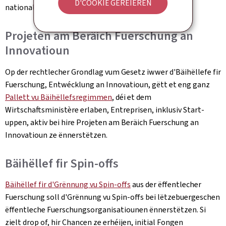
D'COOKIË GERÉIEREN
nationaler Ekonomie gëllt.
Projeten am Beräich Fuerschung an
Innovatioun
Op der rechtlecher Grondlag vum Gesetz iwwer d'Bäihëllefe fir
Fuerschung, Entwécklung an Innovatioun, gëtt et eng ganz
Pallett vu Bäihëllefsregimmen
, déi et dem
Wirtschaftsministère erlaben, Entreprisen, inklusiv Start-
uppen, aktiv bei hire Projeten am Beräich Fuerschung an
Innovatioun ze ënnerstëtzen.
Bäihëllef fir Spin-offs
Bäihëllef fir d'Grënnung vu Spin-offs
aus der ëffentlecher
Fuerschung soll d'Grënnung vu Spin-offs bei lëtzebuergeschen
ëffentleche Fuerschungsorganisatiounen ënnerstëtzen. Si
zielt drop of, hir Chancen ze erhéijen, initial Fongen