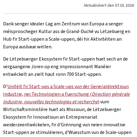
Aktualiséiert den
07.01.2026
Dank senger idealer Lag am Zentrum vun Europa a senger
méisproocheger Kultur ass de Grand-Duché vu Lëtzebuerg en
Hub fir Start-uppen a Scale-uppen, déi hir Aktivitéiten an
Europa ausbaue wëllen.
De Lëtzebuerger Ekosystem fir Start-uppen huet sech an de
vergaangene Joren op eng impressionnant Manéier
entwéckelt an zielt haut ronn 700 Start-uppen.
D'
Unitéit fir Start-ups a Scale-ups vun der Generaldirektioun
Industrie, nei Technologien a Fuerschung (
Direction générale
Industrie, nouvelles technologies et recherche
)
vum
Wirtschaftsministère huet als Missioun, de Lëtzebuerger
Ekosystem fir Innovatioun an Entreprenariat
weiderzeentwéckelen, fir d'Grënnung vun neien innovative
Start-uppen ze stimuléieren, d'Wuesstum vun de Scale-uppen