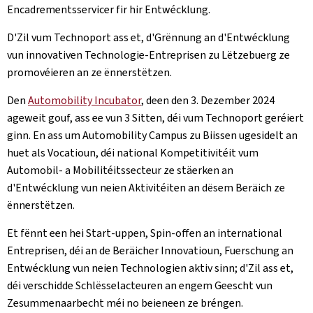
Encadrementsservicer fir hir Entwécklung.
D'Zil vum Technoport ass et, d'Grënnung an d'Entwécklung
vun innovativen Technologie-Entreprisen zu Lëtzebuerg ze
promovéieren an ze ënnerstëtzen.
Den
Automobility Incubator
, deen den 3. Dezember 2024
ageweit gouf, ass ee vun 3 Sitten, déi vum Technoport geréiert
ginn. En ass um Automobility Campus zu Biissen ugesidelt an
huet als Vocatioun, déi national Kompetitivitéit vum
Automobil- a Mobilitéitssecteur ze stäerken an
d'Entwécklung vun neien Aktivitéiten an dësem Beräich ze
ënnerstëtzen.
Et fënnt een hei Start-uppen, Spin-offen an international
Entreprisen, déi an de Beräicher Innovatioun, Fuerschung an
Entwécklung vun neien Technologien aktiv sinn; d'Zil ass et,
déi verschidde Schlësselacteuren an engem Geescht vun
Zesummenaarbecht méi no beieneen ze bréngen.