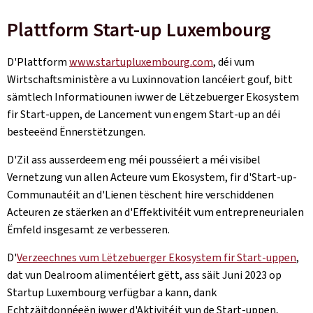
Plattform Start-up Luxembourg
D'Plattform
www.startupluxembourg.com
, déi vum
Wirtschaftsministère a vu Luxinnovation lancéiert gouf, bitt
sämtlech Informatiounen iwwer de Lëtzebuerger Ekosystem
fir Start-uppen, de Lancement vun engem Start-up an déi
besteeënd Ënnerstëtzungen.
D'Zil ass ausserdeem eng méi pousséiert a méi visibel
Vernetzung vun allen Acteure vum Ekosystem, fir d'Start-up-
Communautéit an d'Lienen tëschent hire verschiddenen
Acteuren ze stäerken an d'Effektivitéit vum entrepreneurialen
Ëmfeld insgesamt ze verbesseren.
D'
Verzeechnes vum Lëtzebuerger Ekosystem fir Start-uppen
,
dat vun Dealroom alimentéiert gëtt, ass säit Juni 2023 op
Startup Luxembourg verfügbar a kann, dank
Echtzäitdonnéeën iwwer d'Aktivitéit vun de Start-uppen,