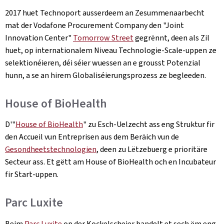
2017 huet Technoport ausserdeem an Zesummenaarbecht
mat der Vodafone Procurement Company den "Joint
Innovation Center"
Tomorrow Street
gegrënnt, deen als Zil
huet, op internationalem Niveau Technologie-Scale-uppen ze
selektionéieren, déi séier wuessen an e grousst Potenzial
hunn, a se an hirem Globaliséierungsprozess ze begleeden.
House of BioHealth
D'"
House of BioHealth
" zu Esch-Uelzecht ass eng Struktur fir
den Accueil vun Entreprisen aus dem Beräich vun de
Gesondheetstechnologien
, deen zu Lëtzebuerg e prioritäre
Secteur ass. Et gëtt am House of BioHealth och en Incubateur
fir Start-uppen.
Parc Luxite
Beim
Parc Luxite
op der Kockelscheier handelt et sech ëm eng