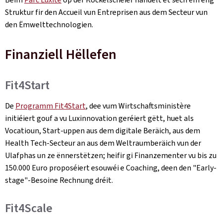
Struktur fir den Accueil vun Entreprisen aus dem Secteur vun
den Ëmwelttechnologien.
Finanziell Hëllefen
Fit4Start
De
Programm Fit4Start
, dee vum Wirtschaftsministère
initiéiert gouf a vu Luxinnovation geréiert gëtt, huet als
Vocatioun, Start-uppen aus dem digitale Beräich, aus dem
Health Tech-Secteur an aus dem Weltraumberäich vun der
Ulafphas un ze ënnerstëtzen; heifir gi Finanzementer vu bis zu
150.000 Euro proposéiert esouwéi e Coaching, deen den "Early-
stage"-Besoine Rechnung dréit.
Fit4Scale