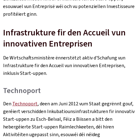
esouwuel vun Entreprisë wéi och vu potenziellen Investisseure
profitéiert ginn.
Infrastrukture fir den Accueil vun
innovativen Entreprisen
De Wirtschaftsministère ënnerstëtzt aktiv d'Schafung vun
Infrastrukture fir den Accueil vun innovativen Entreprisen,
inklusiv Start-uppen.
Technoport
Den
Technoport
, deen am Juni 2012 vum Staat gegrënnt gouf,
geréiert verschidden Inkubatiounsinfrastrukturen fir innovativ
Start-uppen zu Esch-Belval, Féiz a Biissen a bitt den
hebergéierte Start-uppen Raimlechkeeten, déi hiren
Aktivitéiten ugepasst sinn, esouwéi déi néideg