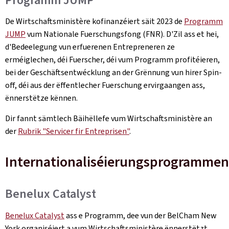
De Wirtschaftsministère kofinanzéiert säit 2023 de
Programm
JUMP
vum Nationale Fuerschungsfong (FNR). D'Zil ass et hei,
d'Bedeelegung vun erfuerenen Entrepreneren ze
erméiglechen, déi Fuerscher, déi vum Programm profitéieren,
bei der Geschäftsentwécklung an der Grënnung vun hirer Spin-
off, déi aus der ëffentlecher Fuerschung ervirgaangen ass,
ënnerstëtze kënnen.
Dir fannt sämtlech Bäihëllefe vum Wirtschaftsministère an
der
Rubrik "Servicer fir Entreprisen"
.
Internationaliséierungsprogrammen
Benelux Catalyst
Benelux Catalyst
ass e Programm, dee vun der BelCham New
York organiséiert a vum Wirtschaftsministère ënnerstëtzt