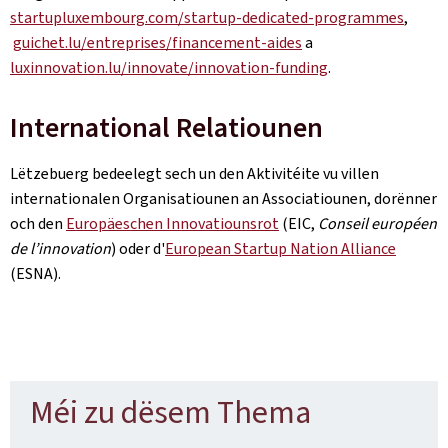
startupluxembourg.com/startup-dedicated-programmes
,
guichet.lu/entreprises/financement-aides
a
luxinnovation.lu/innovate/innovation-funding
.
International Relatiounen
Lëtzebuerg bedeelegt sech un den Aktivitéite vu villen
internationalen Organisatiounen an Associatiounen, dorënner
och den
Europäeschen Innovatiounsrot
(EIC,
Conseil européen
de l’innovation
) oder d'
European Startup Nation Alliance
(ESNA).
Méi zu dësem Thema