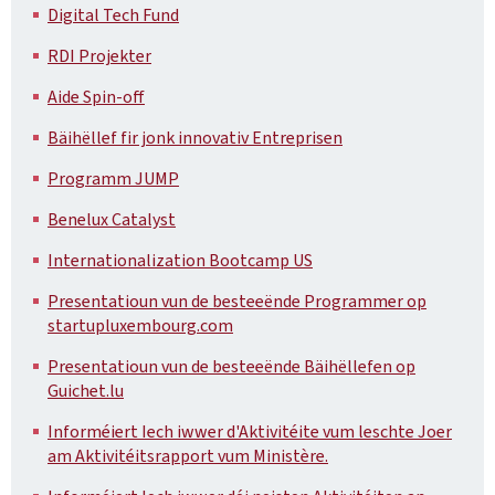
Digital Tech Fund
RDI Projekter
Aide Spin-off
Bäihëllef fir jonk innovativ Entreprisen
Programm JUMP
Benelux Catalyst
Internationalization Bootcamp US
Presentatioun vun de besteeënde Programmer op
startupluxembourg.com
Presentatioun vun de besteeënde Bäihëllefen op
Guichet.lu
Informéiert Iech iwwer d'Aktivitéite vum leschte Joer
am Aktivitéitsrapport vum Ministère.