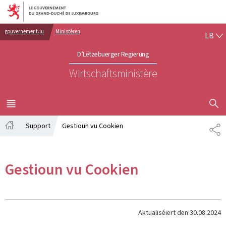
Bei den Haaptmenü goen
Bei den Inhalt goen
LË
gouvernement.lu
Ministèren
LB
D’Lëtzebuerger Regierung
Wirtschaftsministère
SHOW H
MENÜ
HAAPT-
Support
Gestioun vu Cookien
SH
Startsäit
Gestioun vu Cookien
Aktualiséiert den
30.08.2024