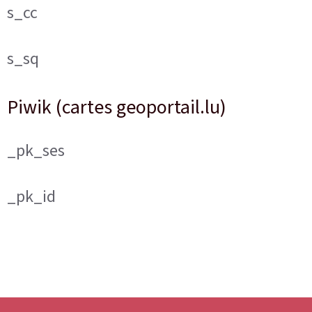
s_cc
s_sq
Piwik (cartes geoportail.lu)
_pk_ses
_pk_id