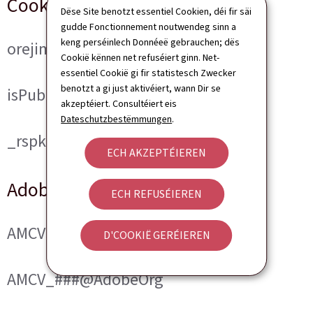
Cookies techniques
Dëse Site benotzt essentiel Cookien, déi fir säi
gudde Fonctionnement noutwendeg sinn a
keng perséinlech Donnéeë gebrauchen; dës
orejime
Cookië kënnen net refuséiert ginn. Net-
essentiel Cookië gi fir statistesch Zwecker
benotzt a gi just aktivéiert, wann Dir se
isPublicWebsite
akzeptéiert. Consultéiert eis
Dateschutzbestëmmungen
.
_rspkrLoadCore (ReadSpeaker)
ECH AKZEPTÉIEREN
Adobe Analytics
ECH REFUSÉIEREN
AMCVS_###@AdobeOrg
D'COOKIË GERÉIEREN
AMCV_###@AdobeOrg