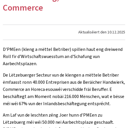
Commerce
Aktualiséiert den
10.12.2025
D'PMEen (kleng a mëttel Betriber) spillen haut eng dreiwend
Roll fir d'Wirtschaftswuesstum an d'Schafung vun
Aarbechtsplazen.
De Lëtzebuerger Secteur vun de
klengen a mëttele Betriber
ëmfaasst ronn 40.000 Entreprisen aus de Beräicher Handwierk,
Commerce an Horeca esouwéi verschidde fräi Beruffer. E
beschäftegt am Moment nobäi 216.000 Mënschen, wat e bësse
méi wéi 67% vun der Inlandsbeschäftegung entsprécht.
Am Laf vun de leschten zéng Joer hunn d'PMEen zu
Lëtzebuerg méi wéi 50.000 nei Aarbechtsplaze geschaaft.