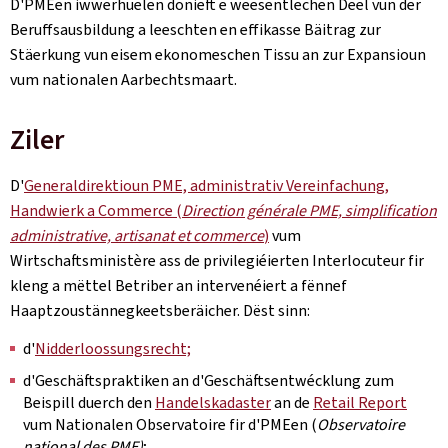
D'PMEen iwwerhuelen donieft e weesentlechen Deel vun der
Beruffsausbildung a leeschten en effikasse Bäitrag zur
Stäerkung vun eisem ekonomeschen Tissu an zur Expansioun
vum nationalen Aarbechtsmaart.
Ziler
D'
Generaldirektioun PME, administrativ Vereinfachung,
Handwierk a Commerce (
Direction générale PME, simplification
administrative, artisanat et commerce
)
vum
Wirtschaftsministère ass de privilegiéierten Interlocuteur fir
kleng a mëttel Betriber an intervenéiert a fënnef
Haaptzoustännegkeetsberäicher. Dëst sinn:
d'
Nidderloossungsrecht;
d'Geschäftspraktiken an d'Geschäftsentwécklung zum
Beispill duerch den
Handelskadaster
an de
Retail Report
vum Nationalen Observatoire fir d'PMEen (
Observatoire
national des PME)
;