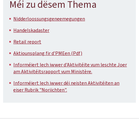
Méi zu dësem Thema
Nidderloossungsgeneemegungen
Handelskadaster
Retail report
Aktiounsplang fir d'PMEen (Pdf)
Informéiert Iech iwwer d'Aktivitéite vum leschte Joer
am Aktivitéitsrapport vum Ministère.
Informéiert Iech iwwer déi neisten Aktivitéiten an
eiser Rubrik "Noriichten".