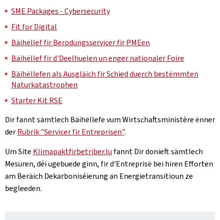
SME Packages - Cybersecurity
Fit for Digital
Bäihëllef fir Berodungsservicer fir PMEen
Bäihëllef fir d'Deelhuelen un enger nationaler Foire
Bäihëllefen als Ausgläich fir Schied duerch bestëmmten
Naturkatastrophen
Starter Kit RSE
Dir fannt sämtlech Bäihëllefe vum Wirtschaftsministère ënner
der
Rubrik "Servicer fir Entreprisen"
.
Um Site
Klimapaktfirbetriber.lu
fannt Dir donieft sämtlech
Mesuren, déi ugebuede ginn, fir d'Entreprisë bei hiren Efforten
am Beräich Dekarboniséierung an Energietransitioun ze
begleeden.