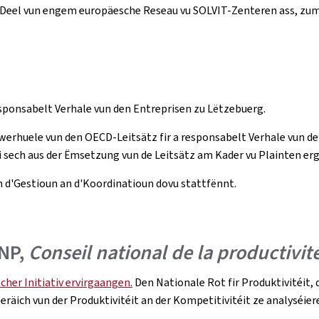
 Deel vun engem europäesche Reseau vu SOLVIT-Zenteren ass, zum
ponsabelt Verhale vun den Entreprisen zu Lëtzebuerg.
werhuele vun den OECD-Leitsätz fir a responsabelt Verhale vun den
éi sech aus der Ëmsetzung vun de Leitsätz am Kader vu Plainten er
 d'Gestioun an d'Koordinatioun dovu stattfënnt.
CNP,
Conseil national de la productivit
her Initiativ ervirgaangen.
Den Nationale Rot fir Produktivitéit,
räich vun der Produktivitéit an der Kompetitivitéit ze analyséier