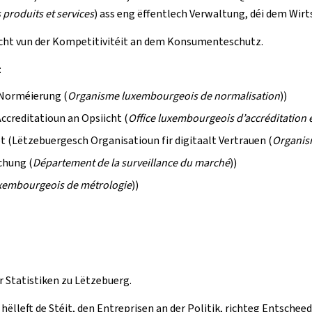
s produits et services
) ass eng ëffentlech Verwaltung, déi dem Wir
t vun der Kompetitivitéit an dem Konsumenteschutz.
:
 Norméierung (
Organisme luxembourgeois de normalisation
))
Accreditatioun an Opsiicht (
Office luxembourgeois d’accréditation e
 (Lëtzebuergesch Organisatioun fir digitaalt Vertrauen (
Organis
chung
(
Département de la surveillance du marché
))
xembourgeois de métrologie
))
 Statistiken zu Lëtzebuerg.
hëlleft de Stéit, den Entreprisen an der Politik, richteg Entschee