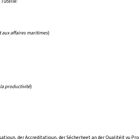
Tutelle:
 aux affaires maritimes
)
la productivité
)
tioun, der Accreditatioun, der Sécherheet an der Qualitéit vu Pro