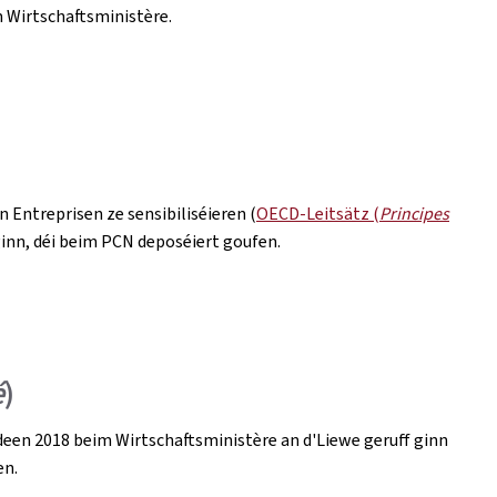
 Wirtschaftsministère.
 Entreprisen ze sensibiliséieren (
OECD-Leitsätz (
Principes
ginn, déi beim PCN deposéiert goufen.
é
)
 deen 2018 beim Wirtschaftsministère an d'Liewe geruff ginn
en.