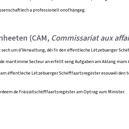
senschaftlech a professionell onofhängeg.
ënheeten (CAM,
Commissariat aux affa
ech um d'Verwaltung, déi fir den ëffentleche Lëtzebuerger Schë
ir de maritimme Secteur an erfëllt seng Aufgaben am Aklang mam 
m ëffentleche Lëtzebuerger Schëfffaartsregëster esouwéi den te
rdeem de Fräizäitschëfffaartsregëster am Optrag vum Minister.