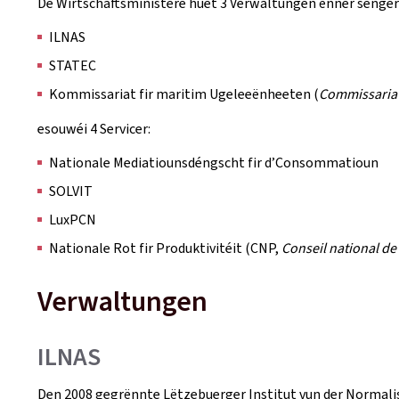
De Wirtschaftsministère huet 3 Verwaltungen ënner senger 
ILNAS
STATEC
Kommissariat fir maritim Ugeleeënheeten (
Commissariat
esouwéi 4 Servicer:
Nationale Mediatiounsdéngscht fir d’Consommatioun
SOLVIT
LuxPCN
Nationale Rot fir Produktivitéit (CNP,
Conseil national de 
Verwaltungen
ILNAS
Den 2008 gegrënnte Lëtzebuerger Institut vun der Normalisa