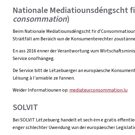
Nationale Mediatiounsdéngscht f
consommation
)
Beim Nationale Mediatiounsdéngscht fir d’Consommatioun h
Sträitfäll am Beräich vun de Konsumenterechter zoustänne
En ass 2016 ënner der Verantwortung vum Wirtschaftsminist
Service onofhängeg.
De Service bitt de Lëtzebuerger an europäesche Konsumente
Léisung à l'amiable ze fannen.
Weider Informatiounen op:
mediateurconsommation.lu
SOLVIT
Bei SOLVIT Lëtzebuerg handelt et sech ëm e gratis ëffentlec
enger schlechter Uwendung vun der europäescher Legisla