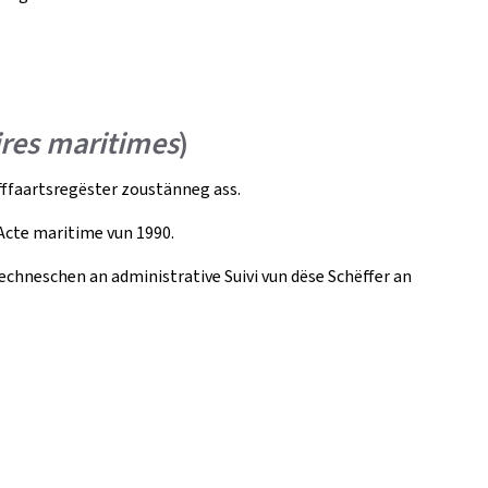
ires maritimes
)
fffaartsregëster zoustänneg ass.
Acte maritime vun 1990.
chneschen an administrative Suivi vun dëse Schëffer an