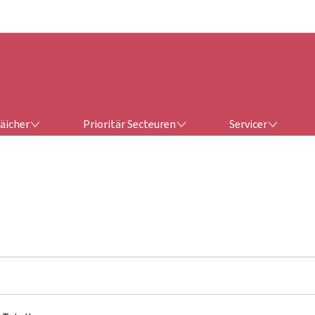
Bei den Haaptmenü goen
Bei den Inhalt goen
RÄICHER
PRIORITÄR SECTEUREN
SERVICER
räicher
Prioritär Secteuren
Servicer