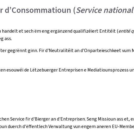
ir d’Consommatioun (
Service national
andelt et sech ëm eng ergänzend qualifizéiert Entitéit (
entité q
g ass.
er gegrënnt ginn. Fir d'Neutralitéit an d'Onparteieschkeet vum 
n esouwéi de Lëtzebuerger Entreprisen e Mediatiounsprozess un a
hen Service fir d'Bierger an d'Entreprisen. Seng Missioun ass et, 
tioun duerch d'ëffentlech Verwaltung vun engem aneren EU-Mem