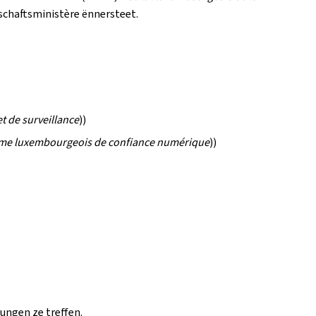
tschaftsministère ënnersteet.
t de surveillance
))
me luxembourgeois de confiance numérique
))
dungen ze treffen.