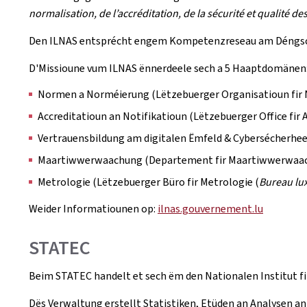
normalisation, de l’accréditation, de la sécurité et qualité de
Den ILNAS entsprécht engem Kompetenzreseau am Déngsch
D'Missioune vum ILNAS ënnerdeele sech a 5 Haaptdomänen
Normen a Norméierung (Lëtzebuerger Organisatioun fir
Accreditatioun an Notifikatioun (Lëtzebuerger Office fir 
Vertrauensbildung am digitalen Ëmfeld & Cybersécherheet
Maartiwwerwaachung (Departement fir Maartiwwerwaa
Metrologie (Lëtzebuerger Büro fir Metrologie (
Bureau lu
Weider Informatiounen op:
ilnas.gouvernement.lu
STATEC
Beim STATEC handelt et sech ëm den Nationalen Institut fir
Dës Verwaltung erstellt Statistiken, Etüden an Analysen an 