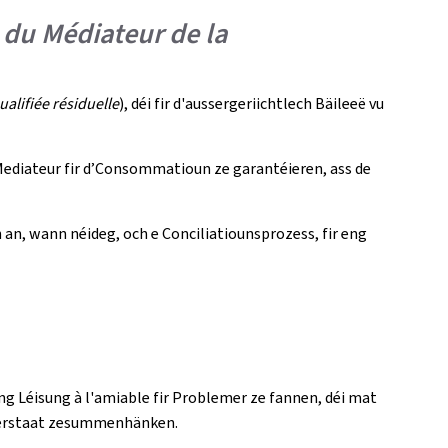
 du Médiateur de la
ualifiée résiduelle
), déi fir d'aussergeriichtlech Bäileeë vu
Mediateur fir d’Consommatioun ze garantéieren, ass de
n, wann néideg, och e Conciliatiounsprozess, fir eng
eng Léisung à l'amiable fir Problemer ze fannen, déi mat
berstaat zesummenhänken.