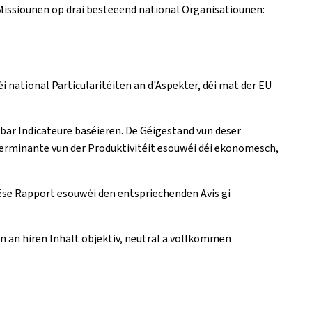
ng Missiounen op dräi besteeënd national Organisatiounen:
i national Particularitéiten an d'Aspekter, déi mat der EU
hbar Indicateure baséieren. De Géigestand vun dëser
erminante vun der Produktivitéit esouwéi déi ekonomesch,
. Dëse Rapport esouwéi den entspriechenden Avis gi
n an hiren Inhalt objektiv, neutral a vollkommen