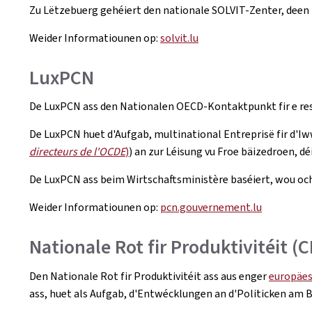
Zu Lëtzebuerg gehéiert den nationale SOLVIT-Zenter, deen
Weider Informatiounen op:
solvit.lu
LuxPCN
De LuxPCN ass den Nationalen OECD-Kontaktpunkt fir e res
De LuxPCN huet d'Aufgab, multinational Entreprisë fir d'Iw
directeurs de l'OCDE
)
) an zur Léisung vu Froe bäizedroen, d
De LuxPCN ass beim Wirtschaftsministère baséiert, wou och
Weider Informatiounen op:
pcn.gouvernement.lu
Nationale Rot fir Produktivitéit (
Den Nationale Rot fir Produktivitéit ass aus enger
europäesc
ass, huet als Aufgab, d'Entwécklungen an d'Politicken am Be