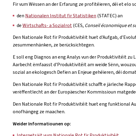
Fir vum Wëssen an der Erfarung ze profitéieren, déi et elo 
den
Nationalen Institut fir Statistiken
(STATEC) an
de
Wirtschafts- a Sozialrot
(CES,
Conseil économique et so
Den Nationale Rot fir Produktivitéit huet d'Aufgab, d'Evolut
zesummenhänken, ze berücksichtegen.
E soll eng Diagnos an eng Analys vun der Produktivitéit zu
Aarbecht ëmfaasst d'Produktivitéit am weide Sënn, wouzou
sozial an ekologesch Defien an Enjeue gehéieren, déi do
Den Nationale Rot fir Produktivitéit schafft e järleche Rapp
verëffentlecht an der Europäescher Kommissioun matgedee
Den Nationale Rot fir Produktivitéit huet eng funktional A
onofhängeg ze maachen.
Weider Informatiounen op:
Internetsäit vum Nationale Rot fir Produktivitéit