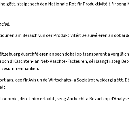
scho gëtt, stäipt sech den Nationale Rot fir Produktivitéit fir se
cial
).
iounen am Beräich vun der Produktivitéit ze suivéieren an dobäi dé
 Lëtzebuerg duerchféieren an sech dobäi op transparent a vergläic
 och d'Käschten- an Net-Käschte-Facteuren, déi laangfristeg Det
mat zesummenhänken.
ort aus, dee fir Avis un de Wirtschafts- a Sozialrot weidergi gëtt
lt.
utonomie, déi et him erlaabt, seng Aarbecht a Bezuch op d'Analyse