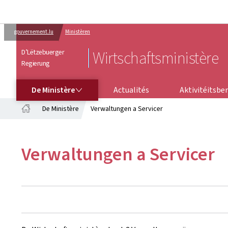
gouvernement.lu
Ministèren
D’Lëtzebuerger
Wirtschaftsministère
Regierung
DE MINISTÈRE
AKTIVITÉITSBE
De Ministère
Actualités
Aktivitéitsbe
De Ministère
Verwaltungen a Servicer
Startsäit
Verwaltungen a Servicer