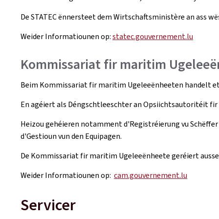
De STATEC ënnersteet dem Wirtschaftsministère an ass wës
Weider Informatiounen op:
statec.gouvernement.lu
Kommissariat fir maritim Ugelee
Beim Kommissariat fir maritim Ugeleeënheeten handelt et s
En agéiert als Déngschtleeschter an Opsiichtsautoritéit f
Heizou gehéieren notamment d'Registréierung vu Schëffer a
d'Gestioun vun den Equipagen.
De Kommissariat fir maritim Ugeleeënheete geréiert ausse
Weider Informatiounen op:
cam.gouvernement.lu
Servicer