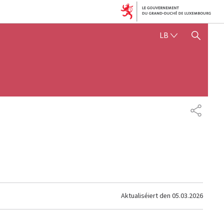
LËTZEBUERGE
LB
SHOW HIDE SEARCH
SHARE
Aktualiséiert den
05.03.2026