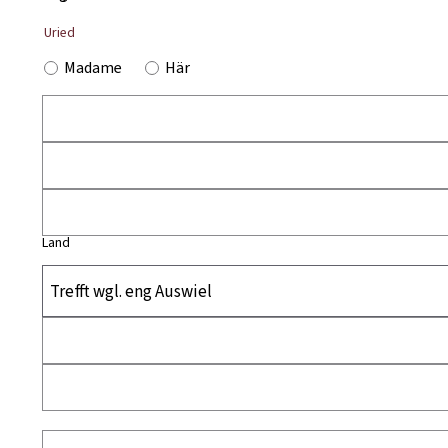
Uried
Madame
Här
Land