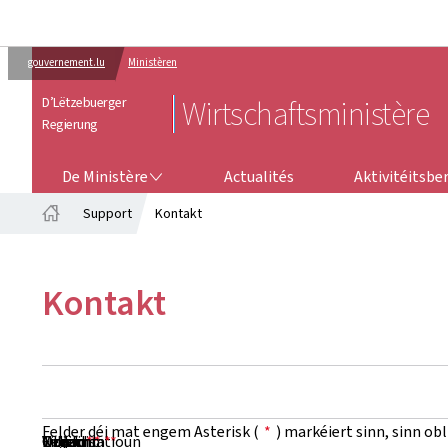
gouvernement.lu
Ministèren
D’Lëtzebuerger
Wirtschaftsministère
Regierung
DE MINISTÈRE
AKTIVITÉITSB
De Ministère
Actualités
Aktivitéitsbe
Support
Kontakt
Startsäit
Kontakt
Felder déi mat engem Asterisk (
*
) markéiert sinn, sinn ob
Virnumm
Numm
Organisatioun
E-Mail
Telefon
Objet
Noriicht
*
*
*
*
*