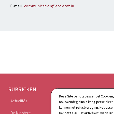
E-mail :
communication@eco.etat.lu
Fousszeil
RUBRICKEN
Dëse Site benotzt essentiel Cookien,
Actualités
noutwendeg sinn a keng perséinlec
Annuaire
kënnen net refuséiert ginn. Net-essen
De Ministère
benotzt a gi just aktivéiert, wann Dir