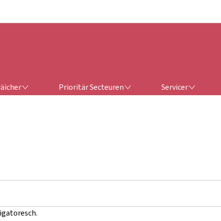
Bei den Haaptmenü goen
Bei den Inhalt goen
ERÄICHER
PRIORITÄR SECTEUREN
SERVICER
räicher
Prioritär Secteuren
Servicer
ligatoresch.