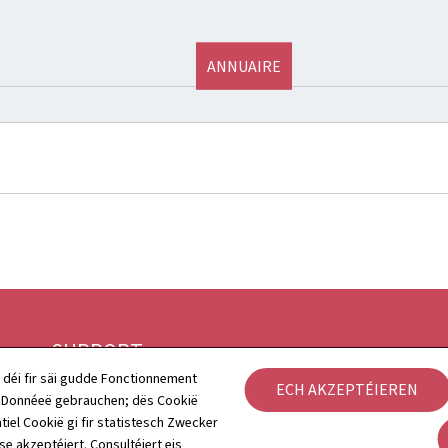
ANNUAIRE
SUPPORT
 déi fir säi gudde Fonctionnement
ECH AKZEPTÉIEREN
Kontakt
h Donnéeë gebrauchen; dës Cookië
Rechtlech Aspekter
tiel Cookië gi fir statistesch Zwecker
Sitemap
 se akzeptéiert. Consultéiert eis