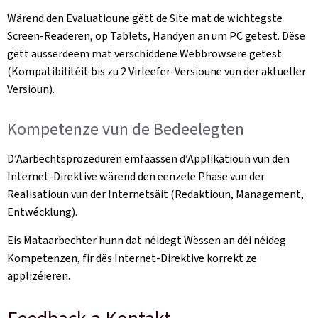
Wärend den Evaluatioune gëtt de Site mat de wichtegste
Screen-Readeren, op Tablets, Handyen an um PC getest. Dëse
gëtt ausserdeem mat verschiddene Webbrowsere getest
(Kompatibilitéit bis zu 2 Virleefer-Versioune vun der aktueller
Versioun).
Kompetenze vun de Bedeelegten
D’Aarbechtsprozeduren ëmfaassen d’Applikatioun vun den
Internet-Direktive wärend den eenzele Phase vun der
Realisatioun vun der Internetsäit (Redaktioun, Management,
Entwécklung).
Eis Mataarbechter hunn dat néidegt Wëssen an déi néideg
Kompetenzen, fir dës Internet-Direktive korrekt ze
applizéieren.