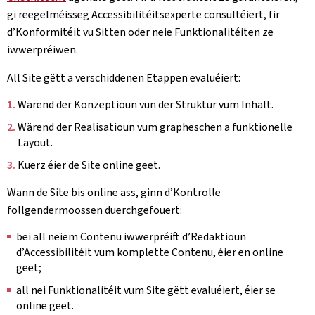
gi reegelméisseg Accessibilitéitsexperte consultéiert, fir
d’Konformitéit vu Sitten oder neie Funktionalitéiten ze
iwwerpréiwen.
All Site gëtt a verschiddenen Etappen evaluéiert:
Wärend der Konzeptioun vun der Struktur vum Inhalt.
Wärend der Realisatioun vum grapheschen a funktionelle
Layout.
Kuerz éier de Site online geet.
Wann de Site bis online ass, ginn d’Kontrolle
follgendermoossen duerchgefouert:
bei all neiem Contenu iwwerpréift d’Redaktioun
d’Accessibilitéit vum komplette Contenu, éier en online
geet;
all nei Funktionalitéit vum Site gëtt evaluéiert, éier se
online geet.