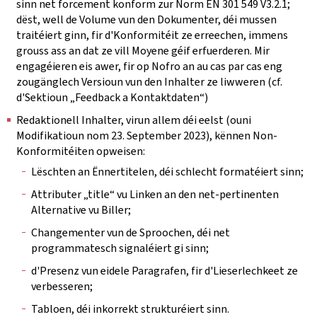
sinn net forcement konform zur Norm EN 301 549 V3.2.1;
dëst, well de Volume vun den Dokumenter, déi mussen
traitéiert ginn, fir d'Konformitéit ze erreechen, immens
grouss ass an dat ze vill Moyene géif erfuerderen. Mir
engagéieren eis awer, fir op Nofro an au cas par cas eng
zougänglech Versioun vun den Inhalter ze liwweren (cf.
d'Sektioun „Feedback a Kontaktdaten“)
Redaktionell Inhalter, virun allem déi eelst (ouni
Modifikatioun nom 23. September 2023), kënnen Non-
Konformitéiten opweisen:
Lëschten an Ënnertitelen, déi schlecht formatéiert sinn;
Attributer „title“ vu Linken an den net-pertinenten
Alternative vu Biller;
Changementer vun de Sproochen, déi net
programmatesch signaléiert gi sinn;
d'Presenz vun eidele Paragrafen, fir d'Lieserlechkeet ze
verbesseren;
Tabloen, déi inkorrekt strukturéiert sinn.