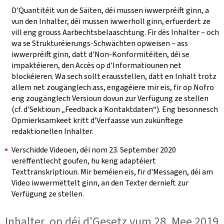
D'Quantitéit vun de Säiten, déi mussen iwwerpréift ginn, a
vun den Inhalter, déi mussen iwwerholl ginn, erfuerdert ze
vill eng grouss Aarbechtsbelaaschtung. Fir dës Inhalter ‒ och
wa se Strukturéierungs-Schwächten opweisen ‒ ass
iwwerpréift ginn, datt d'Non-Konformitéiten, déi se
impaktéieren, den Accès op d'Informatiounen net
blockéieren. Wa sech sollt erausstellen, datt en Inhalt trotz
allem net zougänglech ass, engagéiere mir eis, fir op Nofro
eng zougänglech Versioun dovun zur Verfügung ze stellen
(cf. d'Sektioun „Feedback a Kontaktdaten“). Eng besonnesch
Opmierksamkeet kritt d'Verfaasse vun zukünftege
redaktionellen Inhalter.
Verschidde Videoen, déi nom 23. September 2020
verëffentlecht goufen, hu keng adaptéiert
Texttranskriptioun. Mir beméien eis, fir d'Messagen, déi am
Video iwwermëttelt ginn, an den Texter dernieft zur
Verfügung ze stellen.
Inhalter, op déi d'Gesetz vum 28. Mee 2019