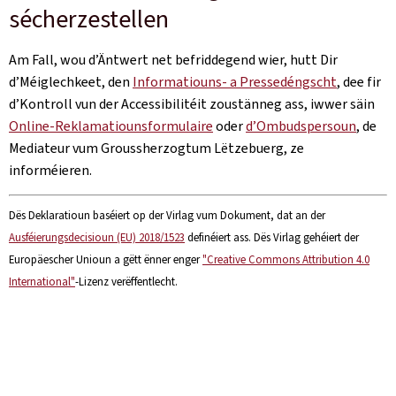
sécherzestellen
Am Fall, wou d’Äntwert net befriddegend wier, hutt Dir
d’Méiglechkeet, den
Informatiouns- a Pressedéngscht
, dee fir
d’Kontroll vun der Accessibilitéit zoustänneg ass, iwwer säin
Online-Reklamatiounsformulaire
oder
d’Ombudspersoun
, de
Mediateur vum Groussherzogtum Lëtzebuerg, ze
informéieren.
Dës Deklaratioun baséiert op der Virlag vum Dokument, dat an der
Ausféierungsdecisioun (EU) 2018/1523
definéiert ass. Dës Virlag gehéiert der
Europäescher Unioun a gëtt ënner enger
"Creative Commons Attribution 4.0
International"
-Lizenz verëffentlecht.