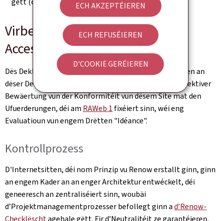
gëtt (ouni Modifikatioun nom 23. September 2019).
ECH AKZEPTÉIEREN
Virbereedung vun dëser
ECH REFUSÉIEREN
Accessibilitéitsdeklaratioun
D'COOKIË GERÉIEREN
Dës Deklaratioun gouf de(n)
3.1.2025
erstallt. D'Angaben an
dëser Deklaratioun sinn exakt a baséieren op enger effektiver
Bewäertung vun der Konformitéit vun dësem Site mat den
Ufuerderungen, déi am
RAWeb 1
fixéiert sinn, wéi eng
Evaluatioun vun engem Drëtten "Idéance".
Kontrollprozess
D'Internetsitten, déi nom Prinzip vu Renow erstallt ginn, ginn
an engem Kader an an enger Architektur entwéckelt, déi
geneeresch an zentraliséiert sinn, woubäi
d’Projektmanagementprozesser befollegt ginn a
d’Renow-
Checklëscht
agehale gëtt. Fir d’Neutralitéit ze garantéieren,