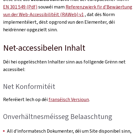
EN 301 549 (Pdf)
souwéi mam
Referenzwierk fir d’Bewäertung
vun der Web-Accessibilitéit (RAWeb) v1
, dat dës Norm
implementéiert, dëst opgrond vun den Elementer, déi
heidrënner opgezielt sinn.
Net-accessibelen Inhalt
Déi hei opgelëschten Inhalter sinn aus follgende Grënn net
accessibel:
Net Konformitéit
Referéiert Iech op déi
franséisch Versioun
.
Onverhältnesméisseg Belaaschtung
All d'informatesch Dokumenter, déi um Site disponibel sinn,