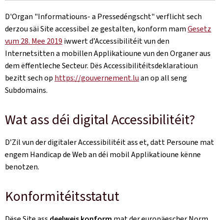
D'Organ
"Informatiouns- a Pressedéngscht"
verflicht sech
derzou säi Site accessibel ze gestalten, konform mam
Gesetz
vum 28. Mee 2019
iwwert d’Accessibilitéit vun den
Internetsitten a mobillen Applikatioune vun den Organer aus
dem ëffentleche Secteur. Dës Accessibilitéitsdeklaratioun
bezitt sech op
https://gouvernement.lu
an op all seng
Subdomains.
Wat ass déi digital Accessibilitéit?
D’Zil vun der digitaler Accessibilitéit ass et, datt Persoune mat
engem Handicap de Web an déi mobil Applikatioune kënne
benotzen.
Konformitéitsstatut
Dëse Site ass
deelweis konform
mat der europäescher Norm