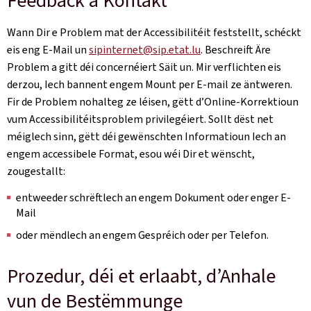
Feedback a Kontakt
Wann Dir e Problem mat der Accessibilitéit feststellt, schéckt
eis eng E-Mail un
sipinternet@sip.etat.lu
. Beschreift Äre
Problem a gitt déi concernéiert Säit un. Mir verflichten eis
derzou, Iech bannent engem Mount per E-mail ze äntweren.
Fir de Problem nohalteg ze léisen, gëtt d’Online-Korrektioun
vum Accessibilitéitsproblem privilegéiert. Sollt dëst net
méiglech sinn, gëtt déi gewënschten Informatioun Iech an
engem accessibele Format, esou wéi Dir et wënscht,
zougestallt:
entweeder schrëftlech an engem Dokument oder enger E-
Mail
oder mëndlech an engem Gespréich oder per Telefon.
Prozedur, déi et erlaabt, d’Anhale
vun de Bestëmmunge